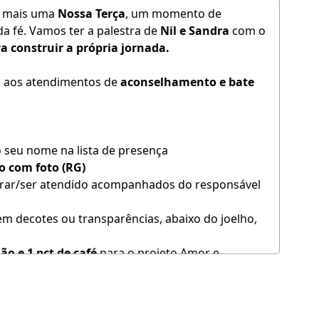
a mais uma
Nossa Terça
, um momento de
a fé. Vamos ter a palestra de
Nil e Sandra
com o
ra construir a própria jornada.
io aos atendimentos de
aconselhamento e bate
 seu nome na lista de presença
 com foto (RG)
rar/ser atendido acompanhados do responsável
 decotes ou transparências, abaixo do joelho,
jão e 1 pct de café
para o projeto Amor e
 famílias mensalmente.
 do terreiro são amplas e de fácil acesso.
cionem em frente às garagens dos vizinhos e não