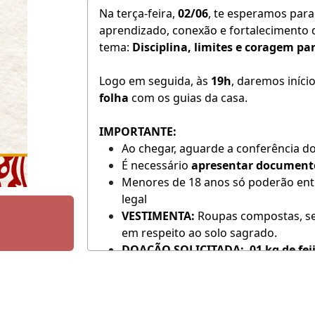
Na terça-feira,
02/06
, te esperamos par
aprendizado, conexão e fortalecimento d
tema:
Disciplina, limites e coragem pa
Logo em seguida, às
19h
, daremos iníc
folha
com os guias da casa.
IMPORTANTE:
Ao chegar, aguarde a conferência do
É necessário
apresentar documento
Menores de 18 anos só poderão ent
legal
VESTIMENTA:
Roupas compostas, sem
em respeito ao solo sagrado.
DOAÇÃO SOLICITADA:
01 kg de fei
Caridade, que beneficia mais de 400
ESTACIONAMENTO:
As ruas ao redor
Pedimos, com carinho, que não esta